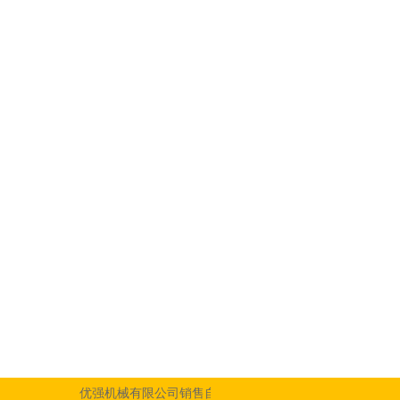
优强机械有限公司销售自有品牌之钢索式电动吊车丶载货用