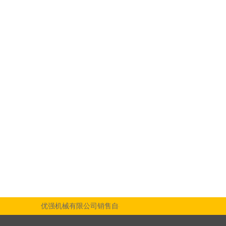
优强机械有限公司销售自有品牌之钢索式电动吊车丶载货用