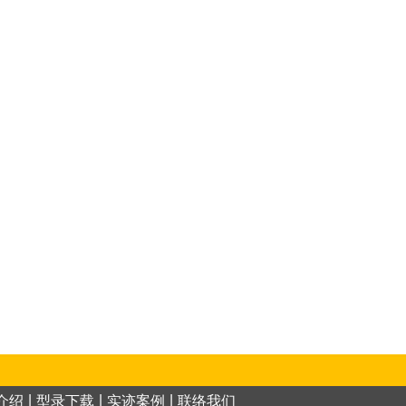
|
|
|
介绍
型录下载
实迹案例
联络我们