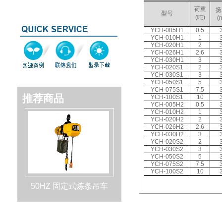
荷重
扬
型号
(吨)
(
YCH-005H1
0.5
YCH-010H1
1
YCH-020H1
2
YCH-026H1
2.6
YCH-030H1
3
YCH-020S1
2
YCH-030S1
3
YCH-050S1
5
YCH-075S1
7.5
推荐商品
YCH-100S1
10
YCH-005H2
0.5
YCH-010H2
1
YCH-020H2
2
YCH-026H2
2.6
YCH-030H2
3
YCH-020S2
2
YCH-030S2
3
YCH-050S2
5
YCH-075S2
7.5
YCH-100S2
10
50HZ 固定式炼条吊车