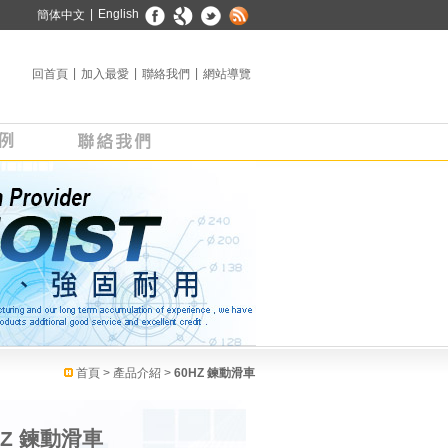
▼
|
English
簡体中文
|
|
|
回首頁
加入最愛
聯絡我們
網站導覽
首頁
> 產品介紹 >
60HZ 鍊動滑車
HZ 鍊動滑車