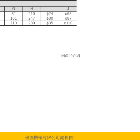
G
H
I
J
81
210
ϕ24
ϕ68
101
247
ϕ30
ϕ87
110
280
ϕ35
ϕ110
回產品介紹
優強機械有限公司銷售自有品牌之鋼索式電動吊車、載貨用