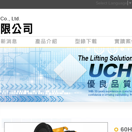
Select Language
60