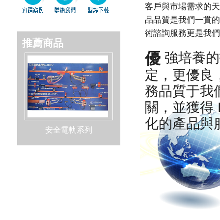
客戶與市場需求的天
品品質是我們一貫的
術諮詢服務更是我們
推薦商品
優
強培養的
定，更優良
務品質于我
關，並獲得 
化的產品與
安全電軌系列