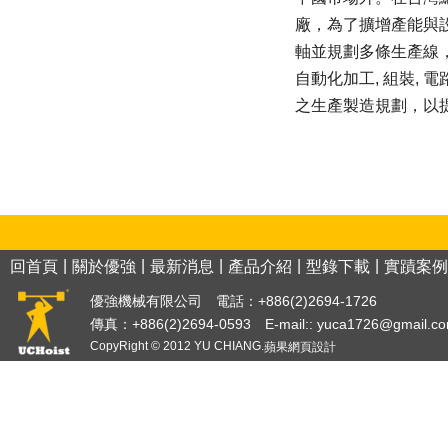
廠，為了擴增產能與
軸並規劃多條生產線，
自動化加工, 組裝,
之生產製造規劃，以
|
|
|
|
|
回首頁
關於優強
最新消息
產品介紹
型錄下載
實蹟案例
優強機械有限公司 電話：+886(2)2694-1726
傳真：+886(2)2694-0593 E-mail::
yuca1726@gmail.c
CopyRight © 2012 YU CHIANG.
蘋果網頁設計